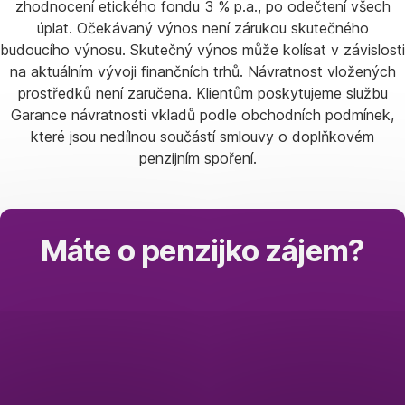
zhodnocení etického fondu 3 % p.a., po odečtení všech
úplat. Očekávaný výnos není zárukou skutečného
budoucího výnosu. Skutečný výnos může kolísat v závislosti
na aktuálním vývoji finančních trhů. Návratnost vložených
prostředků není zaručena. Klientům poskytujeme službu
Garance návratnosti vkladů podle obchodních podmínek,
které jsou nedílnou součástí smlouvy o doplňkovém
penzijním spoření.
Máte o penzijko zájem?
Sjednejte
si
ho
online
v Georgi