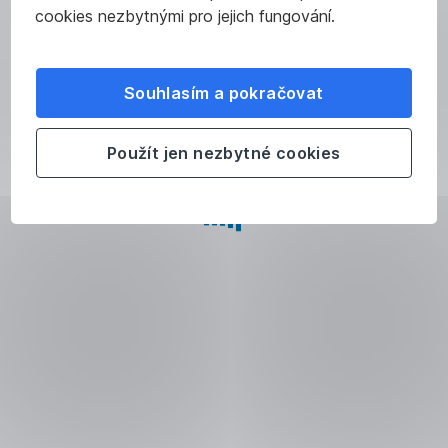
cookies nezbytnými pro jejich fungování.
Stáhněte
si
Souhlasím a pokračovat
George
do mobilu
Použít jen nezbytné cookies
Nainstalujte
si
aplikaci
do svého
telefonu
a sjednejte
si
penzijko.