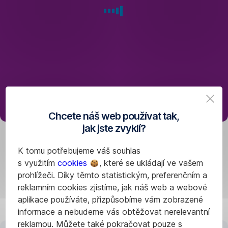
na
277 207 207
.
Můžete
také
volat
bezplatně
přímo
z aplikace George.
Chcete náš web používat tak,
jak jste zvyklí?
K tomu potřebujeme váš souhlas
Stačí pár kroků
s využitím
cookies
, které se ukládají ve vašem
prohlížeči. Díky těmto statistickým, preferenčním a
a máte sjednané penzijko
reklamním cookies zjistíme, jak náš web a webové
v Georgi
aplikace používáte, přizpůsobíme vám zobrazené
informace a nebudeme vás obtěžovat nerelevantní
reklamou. Můžete také pokračovat pouze s