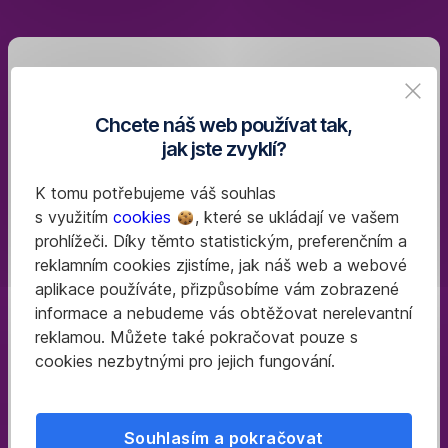
jde
o převod.
Vyplníte
Založte
investiční
si
dotazník
Chcete náš web používat tak,
penzijko
a zvolíte
jak jste zvyklí?
strategii
v Georgi
pro
K tomu potřebujeme váš souhlas
nové
Pohodlně,
s využitím
cookies
, které se ukládají ve vašem
DPS.
ať
prohlížeči. Díky těmto statistickým, preferenčním a
Veškeré
už
reklamním cookies zjistíme, jak náš web a webové
vaše
jste
aplikace používáte, přizpůsobíme vám zobrazené
naspořené
kdekoliv.
informace a nebudeme vás obtěžovat nerelevantní
prostředky
Přihlaste se
reklamou. Můžete také pokračovat pouze s
ze
do svého
cookies nezbytnými pro jejich fungování.
starého
bankovnictví
penzijka
George.
budou
K založení
Souhlasím a pokračovat
převedeny