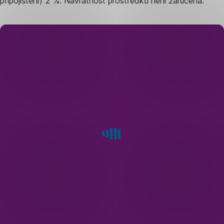
připojištění) 2 %. Návratnost prostředků není zaručena.
Jak
funguje
převod
do nového penzijka?
Sjednáte
novou
smlouvu
doplňkového
penzijního
spoření
a označíte,
že